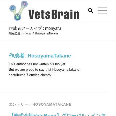
作成者アーカイブ : monyafu
現在位置:
ホーム
/
HosoyamaTakane
作成者:
HosoyamaTakane
This author has not written his bio yet.
But we are proud to say that
HosoyamaTakane
contributed 7 entries already.
エントリー - HOSOYAMATAKANE
【株式会社VetsBrain】グローバル・インキ