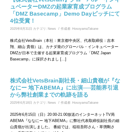
ュベーターDMZの起業家育成プログラム
「DMZ Basecamp」Demo Dayピッチにて
4位受賞！
/
2025年8月31日
カテゴリ:
News
作成者:
HosoyamaTakane
株式会社VetsBrain（本社：東京都中央区、代表取締役：吉本
翔、細山 貴嶺）は、カナダ発のグローバル・インキュベーター
DMZが日本で主催する起業家育成プログラム「DMZ Japan
Basecamp」に採択されまし […]
株式会社VetsBrain副社長・細山貴嶺が『な
なにー 地下ABEMA』に出演──芸能界引退
から弊社創業までの軌跡を語る
/
2025年6月18日
カテゴリ:
News
作成者:
HosoyamaTakane
2025年6月15日（日）20:00-21:00放送のインターネットTV局
ABEMA『ななにー 地下ABEMA』に弊社代表取締役副社長の細
山貴嶺が出演しました。 番組では、稲垣吾郎さん・草彅剛さ