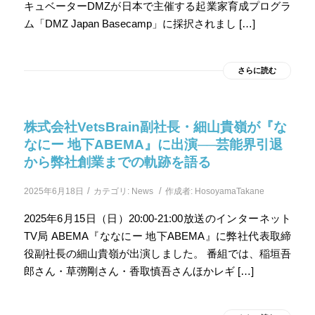
キュベーターDMZが日本で主催する起業家育成プログラ
ム「DMZ Japan Basecamp」に採択されまし […]
さらに読む
株式会社VetsBrain副社長・細山貴嶺が『な
なにー 地下ABEMA』に出演──芸能界引退
から弊社創業までの軌跡を語る
/
/
2025年6月18日
カテゴリ:
News
作成者:
HosoyamaTakane
2025年6月15日（日）20:00-21:00放送のインターネット
TV局 ABEMA『ななにー 地下ABEMA』に弊社代表取締
役副社長の細山貴嶺が出演しました。 番組では、稲垣吾
郎さん・草彅剛さん・香取慎吾さんほかレギ […]