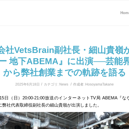
Hom
会社VetsBrain副社長・細山貴嶺
ー 地下ABEMA』に出演──芸能
から弊社創業までの軌跡を語る
/
/
2025年6月18日
カテゴリ:
News
作成者:
HosoyamaTakane
月15日（日）20:00-21:00放送のインターネットTV局 ABEMA『
』に弊社代表取締役副社長の細山貴嶺が出演しました。