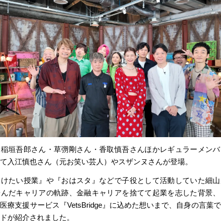
、稲垣吾郎さん・草彅剛さん・香取慎吾さんほかレギュラーメンバ
て入江慎也さん（元お笑い芸人）やスザンヌさんが登場。
受けたい授業』や『おはスタ』などで子役として活動していた細山
歩んだキャリアの軌跡、金融キャリアを捨てて起業を志した背景、
医療支援サービス『VetsBridge』に込めた想いまで、自身の言葉
ドが紹介されました。