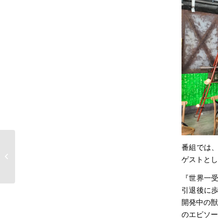
株式会社VetsBrain、グローバルスタ
番組では
ートアップ支援プログラム
ゲストとし
「Microsoft...
『世界一
引退後に
開発中の獣
のエピソー