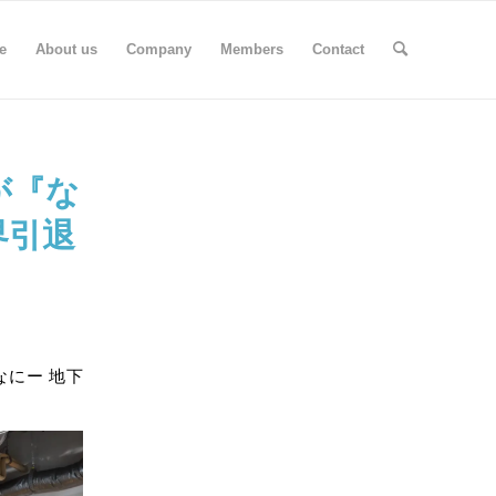
e
About us
Company
Members
Contact
が『な
界引退
ななにー 地下