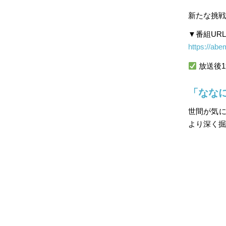
新たな挑戦
▼番組URL
https://abe
放送後
「ななに
世間が気に
より深く掘