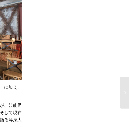
【
ーに加え、
イ
プ
が、芸能界
そして現在
で語る等身大