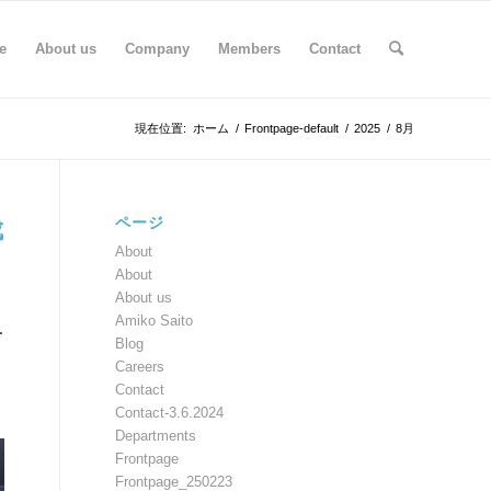
e
About us
Company
Members
Contact
現在位置:
ホーム
/
Frontpage-default
/
2025
/
8月
ページ
成
About
About
About us
Amiko Saito
ー
Blog
Careers
Contact
Contact-3.6.2024
Departments
Frontpage
Frontpage_250223