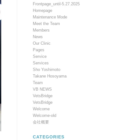
Frontpage_until-5.27.2025
Homepage
Maintenance Mode
Meet the Team
Members
News
Our Clinic
Pages
Service
Services
Sho Yoshimoto
Takane Hosoyama
Team
VB NEWS
VetsBridge
VetsBridge
Welcome
Welcome-old
会社概要
CATEGORIES