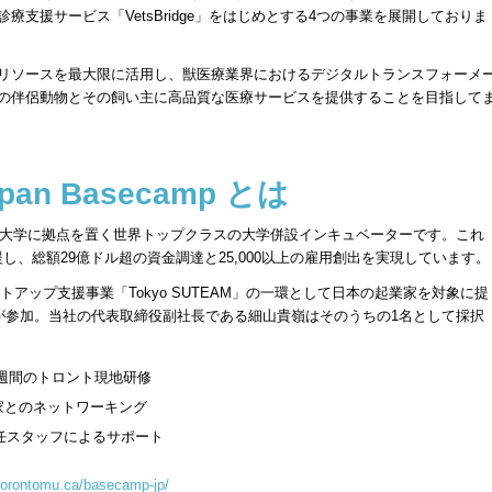
支援サービス「VetsBridge」をはじめとする4つの事業を展開しておりま
リソースを最大限に活用し、獣医療業界におけるデジタルトランスフォーメ
多くの伴侶動物とその飼い主に高品質な医療サービスを提供することを目指して
an Basecamp とは
ン大学に拠点を置く世界トップクラスの大学併設インキュベーターです。これ
援し、総額29億ドル超の資金調達と25,000以上の雇用創出を実現しています。
のスタートアップ支援事業「Tokyo SUTEAM」の一環として日本の起業家を対象に提
名が参加。当社の代表取締役副社長である細山貴嶺はそのうちの1名として採択
2週間のトロント現地研修
家とのネットワーキング
専任スタッフによるサポート
torontomu.ca/basecamp-jp/