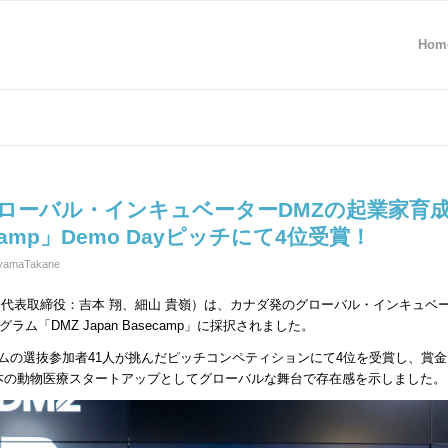
Hom
n】グローバル・インキュベーターDMZの起業家育
camp」Demo Dayピッチにて4位受賞！
yamaTakane
央区、代表取締役：吉本 翔、細山 貴嶺）は、カナダ発のグローバル・インキュベ
「DMZ Japan Basecamp」に採択されました。
ムの選抜参加者41人が挑んだピッチコンペティションにて4位を受賞し、賞金
、日本の動物医療スタートアップとしてグローバルな舞台で存在感を示しました。