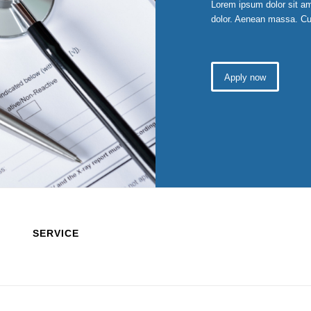
Lorem ipsum dolor sit am
dolor. Aenean massa. Cu
Apply now
SERVICE