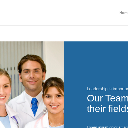
Hom
Leadership is importa
Our Team 
their field
Lorem ipsum dolor sit am