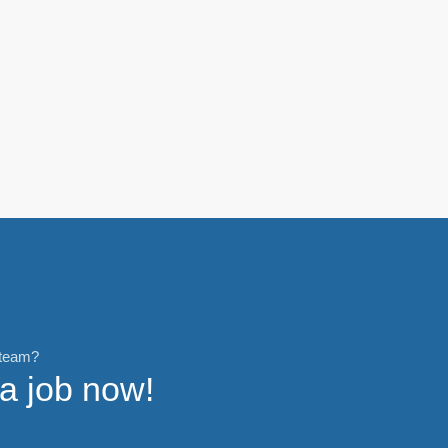
 team?
 a job now!