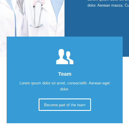
dolor. Aenean massa. Cu
Team
Lorem ipsum dolor sit amet, consectetlit. Aenean eget
dolor.
Become part of the team