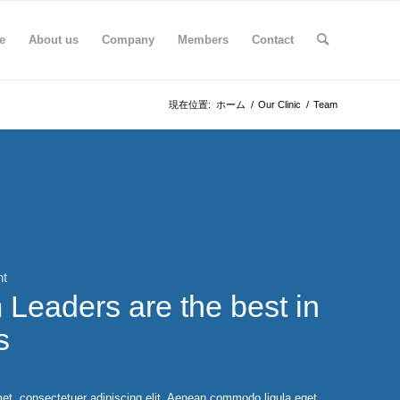
e
About us
Company
Members
Contact
現在位置:
ホーム
/
Our Clinic
/
Team
nt
Leaders are the best in
s
et, consectetuer adipiscing elit. Aenean commodo ligula eget