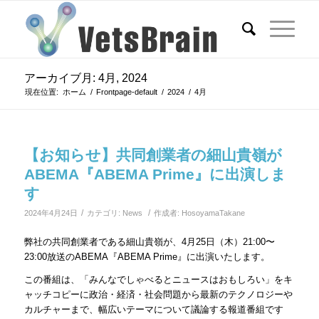
アーカイブ月: 4月, 2024
現在位置:
ホーム
/
Frontpage-default
/
2024
/
4月
【お知らせ】共同創業者の細山貴嶺が
ABEMA『ABEMA Prime』に出演しま
す
/
/
2024年4月24日
カテゴリ:
News
作成者:
HosoyamaTakane
弊社の共同創業者である細山貴嶺が、4月25日（木）21:00〜
23:00放送のABEMA『ABEMA Prime』に出演いたします。
この番組は、「みんなでしゃべるとニュースはおもしろい」をキ
ャッチコピーに政治・経済・社会問題から最新のテクノロジーや
カルチャーまで、幅広いテーマについて議論する報道番組です