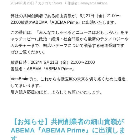
/
/
2024年6月20日
カテゴリ:
News
作成者:
HosoyamaTakane
弊社の共同創業者である細山貴嶺が、6月21日（金）21:00〜
23:00放送のABEMA『ABEMA Prime』に出演いたします。
この番組は、「みんなでしゃべるとニュースはおもしろい」をキ
ャッチコピーに政治・経済・社会問題から最新のテクノロジーや
カルチャーまで、幅広いテーマについて議論する報道番組です
ぜひご覧ください。
放送日時：2024年6月21日（金）21:00〜23:00
番組名：ABEMA『ABEMA Prime』
VetsBrainでは、これからも獣医療の未来を切り拓くために邁進
してまいります。
引き続き応援のほど、よろしくお願いいたします。
【お知らせ】共同創業者の細山貴嶺が
ABEMA『ABEMA Prime』に出演しま
す