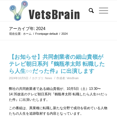
アーカイブ年: 2024
現在位置:
ホーム
/
Frontpage-default
/
2024
【お知らせ】共同創業者の細山貴嶺が
テレビ朝日系列『鶴瓶孝太郎 転職した
ら人生○○だった件』に出演します
/
/
2024年10月5日
カテゴリ:
News
作成者:
VetsBrain
弊社の共同創業者である細山貴嶺が、10月5日（土）13:30〜
14:35放送のテレビ朝日系列『鶴瓶孝太郎 転職したら人生○○だっ
た件』に出演いたします。
この番組は、異業種に転職し新たな分野で成功を収めている人物
たちの人生を追跡取材する内容となっています。