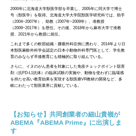
2000年に北海道大学獣医学部を卒業し、2005年に同大学で博士
号（獣医学）を取得。北海道大学大学院獣医学研究科では、助手
（2004~2007年）、助教（2007年~2009年）、准教授
（2009~2017年）を歴任。その後、2018年から麻布大学で准教
授、2021年から教授に就任。
これまで多くの軟部組織・腫瘍外科症例に携わり、2014年より日
本獣医麻酔外科学会認定の日本小動物外科専門医として、学生教
育のみならず卒後教育にも積極的に取り組んでいる。
さらに、イヌのがん患者を対象にした免疫チェックポイント阻害
剤（抗PD-L1抗体）の臨床試験の実施や、動物を使わずに臨場感
を持たせ高い教育効果を実現する獣医療VR教材の開発など、多
岐にわたって獣医業界に貢献している。
【お知らせ】共同創業者の細山貴嶺が
ABEMA『ABEMA Prime』に出演しま
す