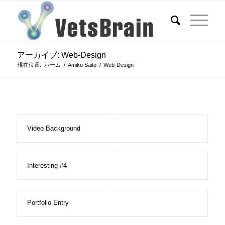
アーカイブ: Web-Design
現在位置:
ホーム
/
Amiko Saito
/
Web-Design
Video Background
Interesting #4
Portfolio Entry