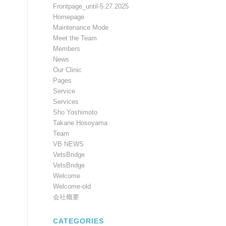
Frontpage_until-5.27.2025
Homepage
Maintenance Mode
Meet the Team
Members
News
Our Clinic
Pages
Service
Services
Sho Yoshimoto
Takane Hosoyama
Team
VB NEWS
VetsBridge
VetsBridge
Welcome
Welcome-old
会社概要
CATEGORIES