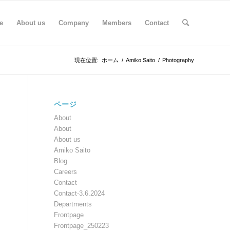
e
About us
Company
Members
Contact
現在位置:
ホーム
/
Amiko Saito
/
Photography
ページ
About
About
About us
Amiko Saito
Blog
Careers
Contact
Contact-3.6.2024
Departments
Frontpage
Frontpage_250223